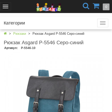
+7 (499) 404-0550
+7 (812) 424-4251
0
Меню
г. Москва
г. Санкт-Петербург
Категории
Катал
Рюкзаки
Рюкзак Asgard Р-5546 Серо-синий
Рюкзак Asgard Р-5546 Серо-синий
Артикул
:
Р-5546-10