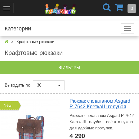
+7 (499) 404-0550
+7 (812) 424-4251
0
Меню
г. Москва
г. Санкт-Петербург
Категории
Катал
Крафтовые рюкзаки
Крафтовые рюкзаки
ФИЛЬТРЫ
Выводить по:
36
Рюкзак с клапаном Asgard
New!
Р-7642 КлеткаШ голубая
Рюкзак с клапаном Asgard Р-7642
КлеткаШ голубая - всё что нужно
для удобных прогулок.
4 290