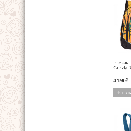
Рюкзак 
Grizzly 
4 199
Р
Нет в 