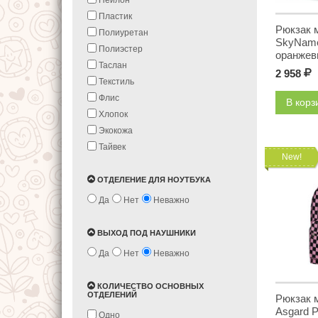
Нейлон
Пластик
Рюкзак 
Полиуретан
SkyName
Полиэстер
оранже
Таслан
2 958
Р
Текстиль
Флис
В кор
Хлопок
Экокожа
Тайвек
New!
ОТДЕЛЕНИЕ ДЛЯ НОУТБУКА
Да
Нет
Неважно
ВЫХОД ПОД НАУШНИКИ
Да
Нет
Неважно
КОЛИЧЕСТВО ОСНОВНЫХ
ОТДЕЛЕНИЙ
Рюкзак 
Asgard 
Одно