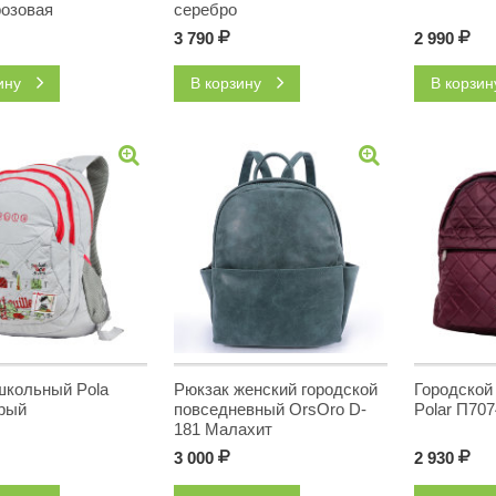
розовая
серебро
3 790
Р
2 990
Р
зину
В корзину
В корзи
школьный Pola
Рюкзак женский городской
Городской
рый
повседневный OrsOro D-
Polar П70
181 Малахит
3 000
Р
2 930
Р