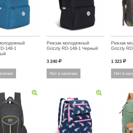
молодежный
Рюкзак молодежный
Рюкзак м
RD-148-1
Grizzly RD-148-1 Черный
Grizzly RD
вый
3 240
Р
1 323
Р
наличии
Нет в наличии
Нет в на