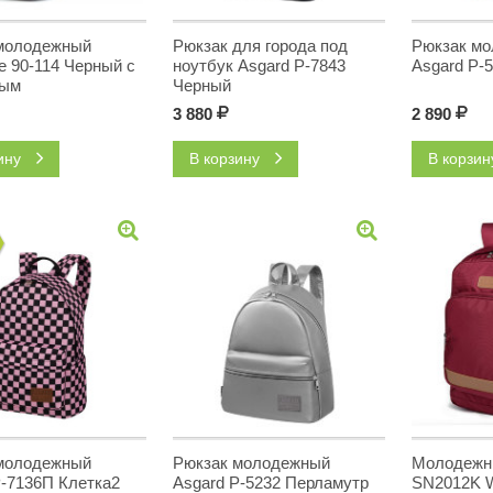
молодежный
Рюкзак для города под
Рюкзак м
 90-114 Черный с
ноутбук Asgard Р-7843
Asgard Р-
вым
Черный
3 880
Р
2 890
Р
зину
В корзину
В корзи
молодежный
Рюкзак молодежный
Молодежн
Р-7136П Клетка2
Asgard Р-5232 Перламутр
SN2012K W