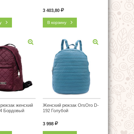
3 403,80
Р
ну
В корзину
 рюкзак женский
Женский рюкзак OrsOro D-
74 Бордовый
192 Голубой
3 998
Р