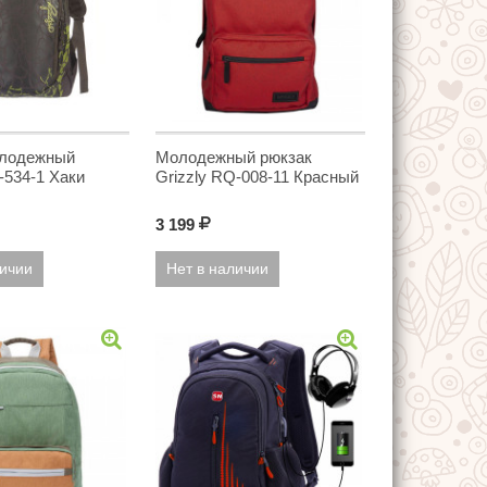
олодежный
Молодежный рюкзак
-534-1 Хаки
Grizzly RQ-008-11 Красный
3 199
Р
личии
Нет в наличии