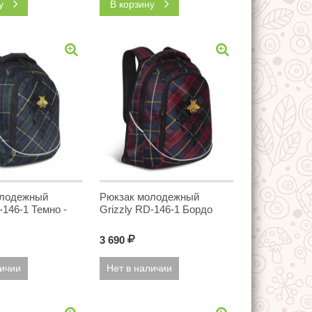
ну
В корзину
олодежный
Рюкзак молодежный
-146-1 Темно -
Grizzly RD-146-1 Бордо
3 690
Р
личии
Нет в наличии