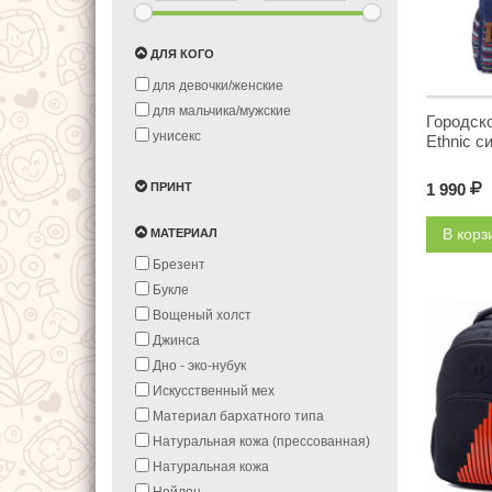
ДЛЯ КОГО
для девочки/женские
для мальчика/мужские
Городско
унисекс
Ethnic с
ПРИНТ
1 990
Р
В кор
МАТЕРИАЛ
Брезент
Букле
Вощеный холст
Джинса
Дно - эко-нубук
Искусственный мех
Материал бархатного типа
Натуральная кожа (прессованная)
Натуральная кожа