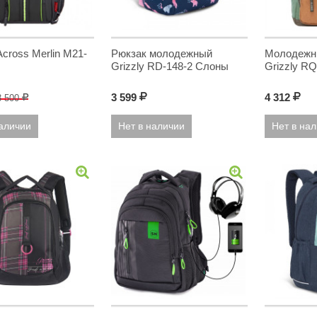
cross Merlin M21-
Рюкзак молодежный
Молодежн
Grizzly RD-148-2 Слоны
Grizzly RQ
3 599
Р
4 312
Р
3 500
Р
наличии
Нет в наличии
Нет в на