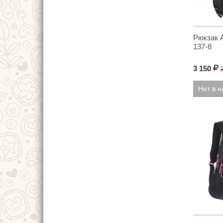
Рюкзак A
137-8
3 150
Р
Нет в 