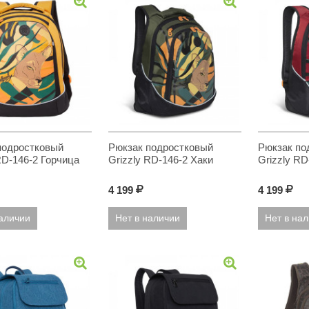
подростковый
Рюкзак подростковый
Рюкзак по
RD-146-2 Горчица
Grizzly RD-146-2 Хаки
Grizzly RD
4 199
Р
4 199
Р
наличии
Нет в наличии
Нет в на