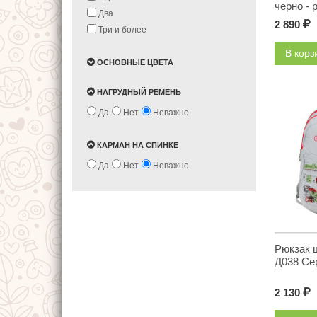
черно - 
Два
2 890
Р
Три и более
В кор
ОСНОВНЫЕ ЦВЕТА
НАГРУДНЫЙ РЕМЕНЬ
Да
Нет
Неважно
КАРМАН НА СПИНКЕ
Да
Нет
Неважно
Рюкзак 
Д038 Се
2 130
Р