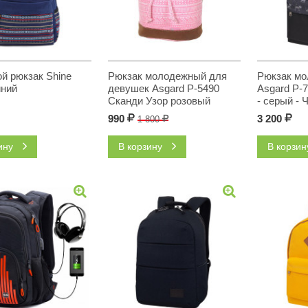
й рюкзак Shine
Рюкзак молодежный для
Рюкзак м
иний
девушек Asgard Р-5490
Asgard Р-
Сканди Узор розовый
- серый - 
990
Р
3 200
Р
1 800
Р
зину
В корзину
В корзи