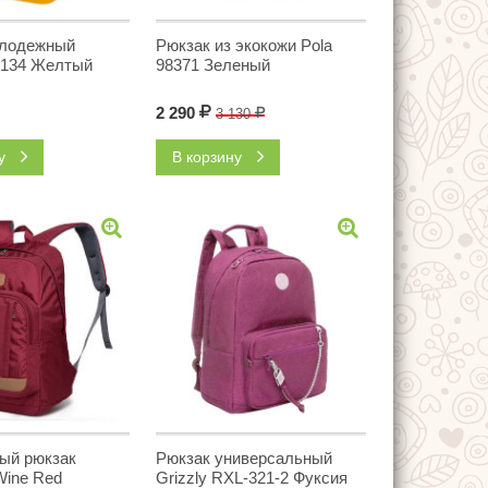
олодежный
Рюкзак из экокожи Pola
5134 Желтый
98371 Зеленый
2 290
Р
3 130
Р
ну
В корзину
ый рюкзак
Рюкзак универсальный
ine Red
Grizzly RXL-321-2 Фуксия