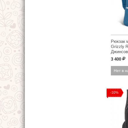
Рюкзак 
Grizzly 
Джинсо
3 400
Р
Нет в 
-10%