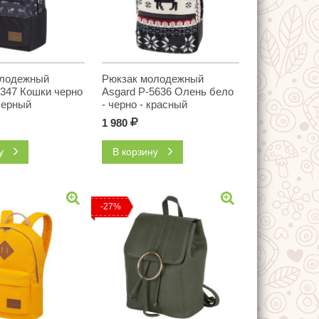
олодежный
Рюкзак молодежный
7347 Кошки черно
Asgard Р-5636 Олень бело
Черный
- черно - красный
1 980
Р
ну
В корзину
-27%