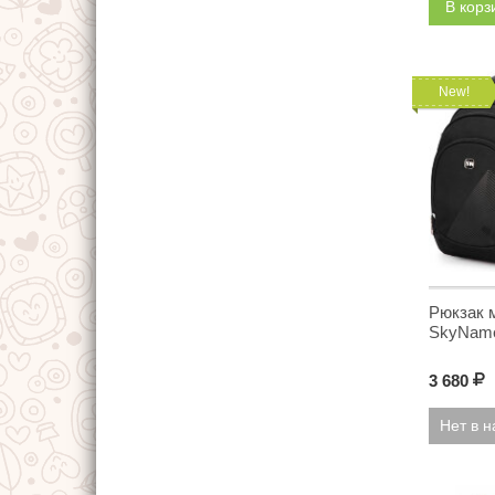
В кор
New!
Рюкзак 
SkyName
3 680
Р
Нет в 