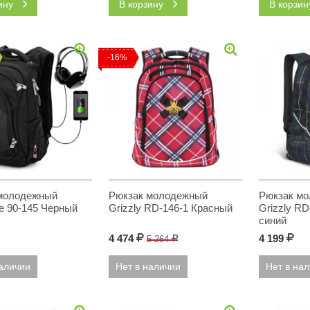
зину
В корзину
В корзи
-16%
молодежный
Рюкзак молодежный
Рюкзак м
 90-145 Черный
Grizzly RD-146-1 Красный
Grizzly RD
синий
4 474
Р
4 199
Р
5 264
Р
наличии
Нет в наличии
Нет в на