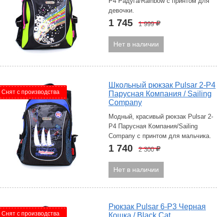
P4 Радуга/Rainbow с принтом для
девочки.
1 745
1 999
Р
Нет в наличии
Школьный рюкзак Pulsar 2-P4
Снят с производства
Парусная Компания / Sailing
Company
Модный, красивый рюкзак Pulsar 2-
P4 Парусная Компания/Sailing
Company с принтом для мальчика.
1 740
2 300
Р
Нет в наличии
Рюкзак Pulsar 6-P3 Черная
Снят с производства
Кошка / Black Cat