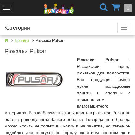
+7 (499) 404-0550
+7 (812) 424-4251
0
Меню
г. Москва
г. Санкт-Петербург
Категории
Катал
Бренды
Рюкзаки Pulsar
Рюкзаки Pulsar
Рюкзаки Pulsar
-
Российский бренд
рюкзаков для подростков.
Вся продукция имеет
яркие молодежные
принты и сделаны с
применением
влагозащитного
материала. Разнообразие цветов и принтов рюкзаков Pulsar не
оставят равнодушным Вашего ребенка. Товар данного бренда
можно носить не только в школку и на занятия, но также он
подойдет для прогулок по городу, занятием спортом да и