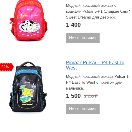
Модный, красивый рюкзак с
кошками Pulsar 5-P1 Сладкие Сны /
Sweet Dreams для девочки.
1 400
Нет в наличии
Рюкзак Pulsar 1-P4 East To
-32%
West
Модный, красивый рюкзак Pulsar 1-
P4 East To West с принтом для
мальчика.
1 500
2 200
Р
Нет в наличии