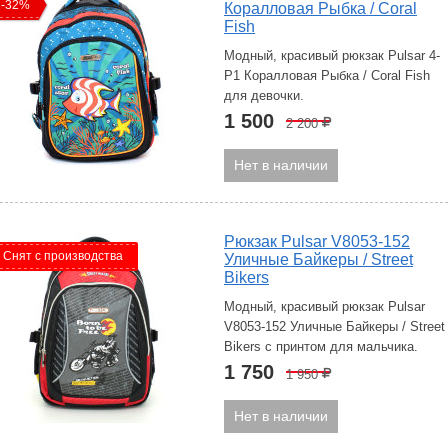
-32%
Коралловая Рыбка / Coral
Fish
Модный, красивый рюкзак Pulsar 4-
P1 Коралловая Рыбка / Coral Fish
для девочки.
1 500
2 200
Р
Нет в наличии
Рюкзак Pulsar V8053-152
Снят с производства
Уличные Байкеры / Street
Bikers
Модный, красивый рюкзак Pulsar
V8053-152 Уличные Байкеры / Street
Bikers с принтом для мальчика.
1 750
1 950
Р
Нет в наличии