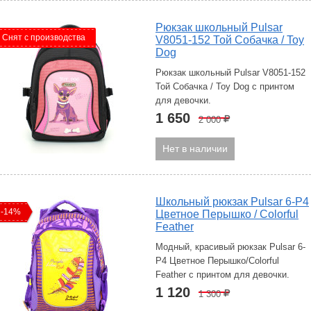
Рюкзак школьный Pulsar
Снят с производства
V8051-152 Той Собачка / Toy
Dog
Рюкзак школьный Pulsar V8051-152
Той Собачка / Toy Dog с принтом
для девочки.
1 650
2 000
Р
Нет в наличии
Школьный рюкзак Pulsar 6-P4
-14%
Цветное Перышко / Colorful
Feather
Модный, красивый рюкзак Pulsar 6-
P4 Цветное Перышко/Colorful
Feather с принтом для девочки.
1 120
1 300
Р