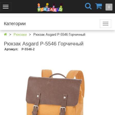
+7 (499) 404-0550
+7 (812) 424-4251
0
Меню
г. Москва
г. Санкт-Петербург
Категории
Катал
Рюкзаки
Рюкзак Asgard Р-5546 Горчичный
Рюкзак Asgard Р-5546 Горчичный
Артикул
:
Р-5546-2