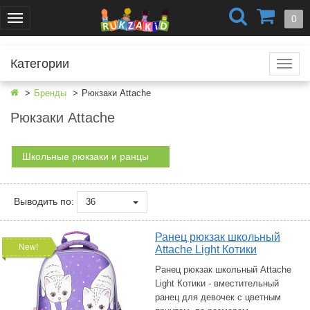
+7 (499) 404-0550
+7 (812) 424-4251
0
Меню
г. Москва
г. Санкт-Петербург
Категории
Катал
Бренды
Рюкзаки Attache
Рюкзаки Attache
Школьные рюкзаки и ранцы
Выводить по:
36
Ранец рюкзак школьный
New!
Attache Light Котики
Ранец рюкзак школьный Attache
Light Котики - вместительный
ранец для девочек с цветным