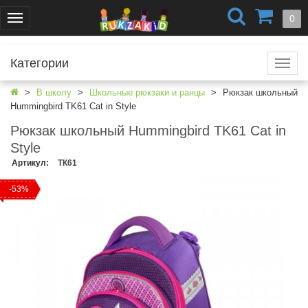
+7 (499) 404-0550
+7 (812) 424-4251
0
Меню
г. Москва
г. Санкт-Петербург
Категории
Катал
В школу
Школьные рюкзаки и ранцы
Рюкзак школьный
Hummingbird TK61 Cat in Style
Рюкзак школьный Hummingbird TK61 Cat in
Style
Артикул
:
ТК61
-53%