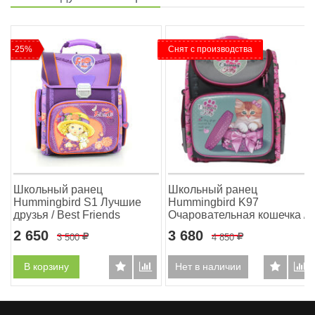
-25%
Снят с производства
й
Школьный ранец
Школьный ранец
Hummingbird S1 Лучшие
Hummingbird K97
друзья / Best Friends
Очаровательная кошечка /
Charming Kitty
2 650
3 680
3 500
Р
4 850
Р
В корзину
Нет в наличии