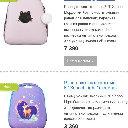
Ранец рюкзак школьный N1School
Мордочки Кот - вместительный
ранец для девочек, передняя
крышка ранца и аппликация
выполнены из экокожи. По
размерам оптимально подходит
для учениц начальной школы.
7 390
Нет в наличии
Ранец рюкзак школьный
New!
N1School Light Олененок
Ранец рюкзак школьный N1School
Light Олененок - облегченный ранец
для девочек, по размерам
оптимально подходит для учениц
начальной школы.
3 360