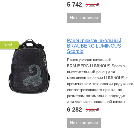
5 742
6 380
Р
Нет в наличии
Ранец рюкзак школьный
New!
BRAUBERG LUMINOUS
Scorpio
Ранец рюкзак школьный
BRAUBERG LUMINOUS Scorpio -
вместительный ранец для
мальчиков из серии LUMINOUS с
применением технологии радужного
светоотражающего принта, по
размерам оптимально подходит
для учеников начальной школы.
6 282
6 980
Р
Нет в наличии