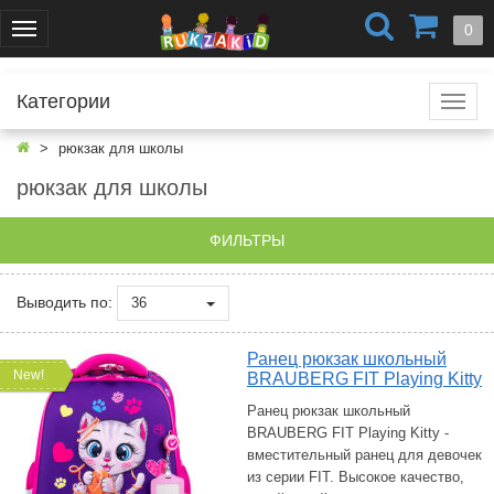
+7 (499) 404-0550
+7 (812) 424-4251
0
Меню
г. Москва
г. Санкт-Петербург
Категории
Катал
рюкзак для школы
рюкзак для школы
ФИЛЬТРЫ
Выводить по:
36
Ранец рюкзак школьный
New!
BRAUBERG FIT Playing Kitty
Ранец рюкзак школьный
BRAUBERG FIT Playing Kitty -
вместительный ранец для девочек
из серии FIT. Высокое качество,