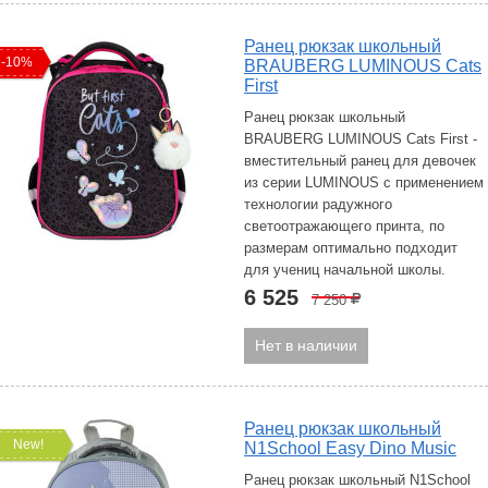
Ранец рюкзак школьный
-10%
BRAUBERG LUMINOUS Cats
First
Ранец рюкзак школьный
BRAUBERG LUMINOUS Cats First -
вместительный ранец для девочек
из серии LUMINOUS с применением
технологии радужного
светоотражающего принта, по
размерам оптимально подходит
для учениц начальной школы.
6 525
7 250
Р
Нет в наличии
Ранец рюкзак школьный
New!
N1School Easy Dino Music
Ранец рюкзак школьный N1School