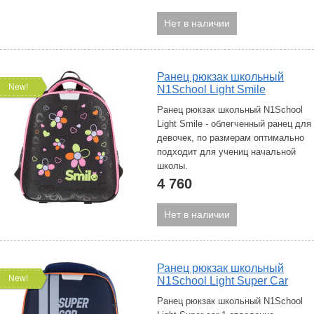
Нет в наличии
Ранец рюкзак школьный
New!
N1School Light Smile
Ранец рюкзак школьный N1School
Light Smile - облегченный ранец для
девочек, по размерам оптимально
подходит для учениц начальной
школы.
4 760
Нет в наличии
Ранец рюкзак школьный
New!
N1School Light Super Сar
Ранец рюкзак школьный N1School