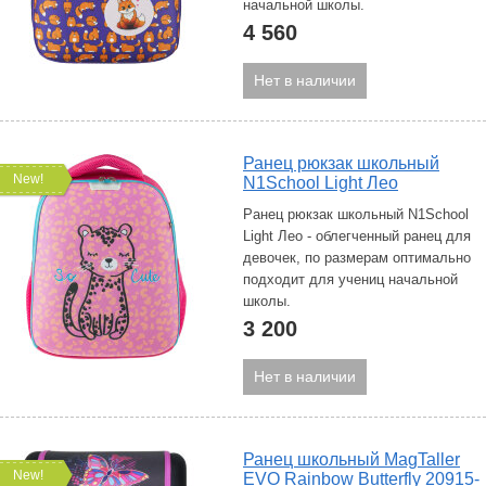
начальной школы.
4 560
Нет в наличии
Ранец рюкзак школьный
New!
N1School Light Лео
Ранец рюкзак школьный N1School
Light Лео - облегченный ранец для
девочек, по размерам оптимально
подходит для учениц начальной
школы.
3 200
Нет в наличии
Ранец школьный MagTaller
New!
EVO Rainbow Butterfly 20915-