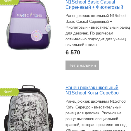
New!
N1School Basic Casual
Сиреневый + Фиолетовый
Ранец рюкзак школьный N1School
Basic Casual Сиреневый +
Фиолетовый - вместительный ранец
для девочек. По размерам
оптимально подходит для учениц
начальной школы.
6 570
Нет в наличии
Ранец рюкзак школьный
New!
N1School Коты Серебро
Ранец рюкзак школьный N1School
Коты Серебро - вместительный
ранец для девочек. Рисунок на
ранце выполнен специальной
краской, которая проявляется под
УФ-лучами - в помещении краска