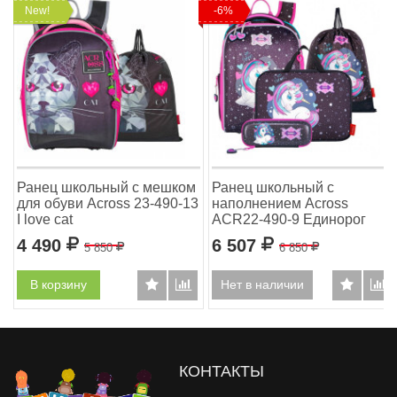
New!
-6%
с
Ранец школьный с мешком
Ранец школьный с
для обуви Across 23-490-13
наполнением Across
I love cat
ACR22-490-9 Единорог
4 490
Р
6 507
Р
5 850
Р
6 850
Р
В корзину
Нет в наличии
КОНТАКТЫ