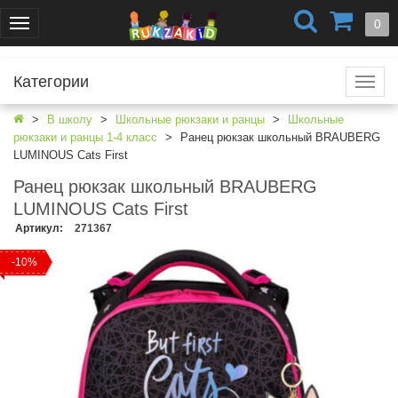
+7 (499) 404-0550
+7 (812) 424-4251
0
Меню
г. Москва
г. Санкт-Петербург
Категории
Катал
В школу
Школьные рюкзаки и ранцы
Школьные
рюкзаки и ранцы 1-4 класс
Ранец рюкзак школьный BRAUBERG
LUMINOUS Cats First
Ранец рюкзак школьный BRAUBERG
LUMINOUS Cats First
Артикул
:
271367
-10%