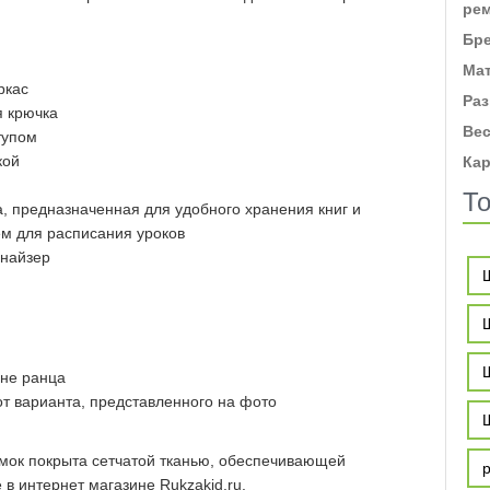
ре
Бр
Ма
ркас
Ра
я крючка
Ве
тупом
кой
Кар
То
а, предназначенная для удобного хранения книг и
ем для расписания уроков
анайзер
оне ранца
от варианта, представленного на фото
ямок покрыта сетчатой тканью, обеспечивающей
в интернет магазине Rukzakid.ru.