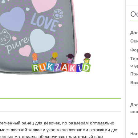
О
Для
Ос
Фо
Тип
от
Пр
Во
До
св
блегченный ранец для девочек, по размерам оптимально
меет жесткий каркас и укреплена жесткими вставками для
На
венные материалы обеспечивают длительный срок