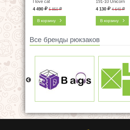
I love cat
191-10 Unicorn
4 490
Р
4 130
Р
5 850
Р
4 640
Р
В корзину
В корзину
Все бренды рюкзаков