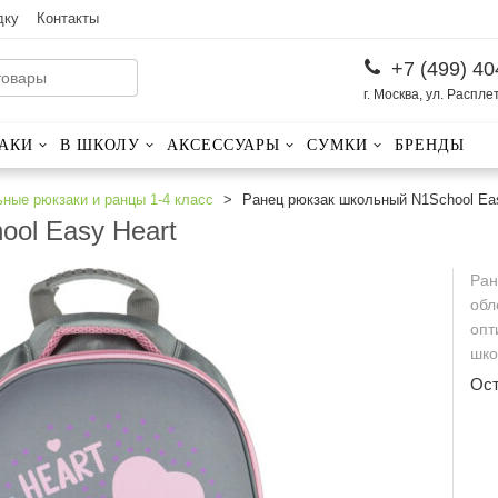
дку
Контакты
+7 (499) 40
г. Москва, ул. Распле
АКИ
В ШКОЛУ
АКСЕССУАРЫ
СУМКИ
БРЕНДЫ
ные рюкзаки и ранцы 1-4 класс
Ранец рюкзак школьный N1School Eas
ol Easy Heart
Ран
обл
опт
шко
Ос