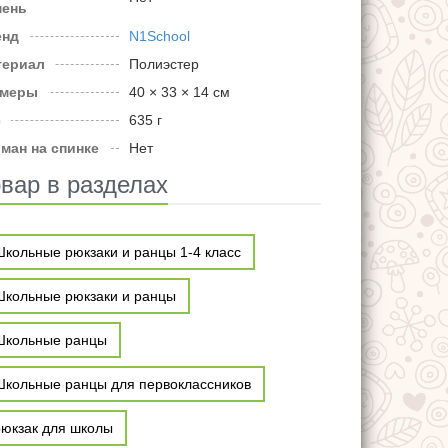
мень
енд
N1School
териал
Полиэстер
змеры
40 × 33 × 14 см
с
635 г
ман на спинке
Нет
вар в разделах
Школьные рюкзаки и ранцы 1-4 класс
Школьные рюкзаки и ранцы
Школьные ранцы
Школьные ранцы для первоклассников
рюкзак для школы