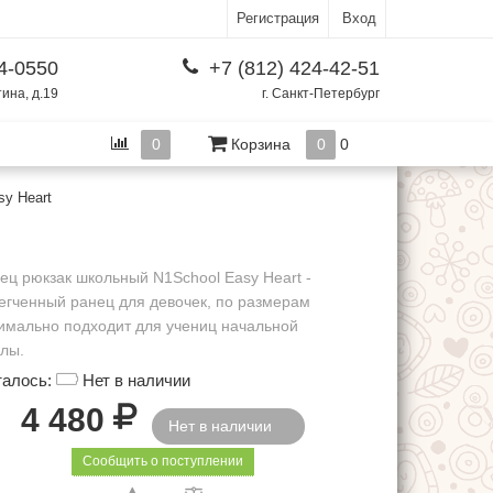
Регистрация
Вход
4-0550
+7 (812) 424-42-51
тина, д.19
г. Санкт-Петербург
0
Корзина
0
0
y Heart
ец рюкзак школьный N1School Easy Heart -
егченный ранец для девочек, по размерам
имально подходит для учениц начальной
лы.
талось:
Нет в наличии
Р
4 480
Нет в наличии
Сообщить о поступлении