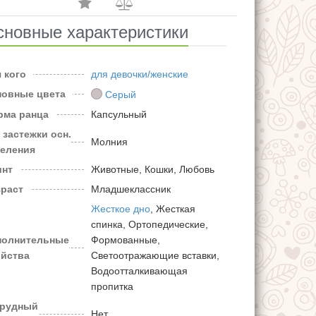
сновные характеристики
 кого
для девочки/женские
новные цвета
Серый
рма ранца
Капсульный
 застежки осн.
Молния
деления
инт
Животные, Кошки, Любовь
зраст
Младшеклассник
Жесткое дно
, Жесткая
спинка, Ортопедические,
полнительные
Формованные,
ойства
Светоотражающие вставки,
Водоотталкивающая
пропитка
грудный
Нет