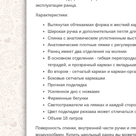
эксплуатации ранца.
Характеристики:
Вытянутая обтекаемая форма и жесткий ка
Широкая ручка и дополнительная петля дл
Спинка с анатомическим уплотненным выс
Анатомические плотные лямки с регулиров
Ранец имеет два отделения на молнии
В основном отделении - гибкая перегородк
тетрадей, и прозрачный карман с вкладыш
Во втором - сетчатый карман и карман-орг
Боковые сетчатые кармашки
Прочная подкладка
Усиленное дно с ножками
Фирменные бегунки
Светоотражатели на лямках и каждой стор
Цвет подкладки рюкзака может отличаться 
Объем 18 литров
Поверхность спинки, внутренней части ручки и л
воздухообмен. Купить школьный ранец вы можете 