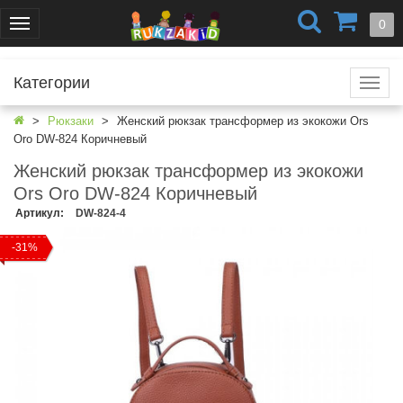
+7 (499) 404-0550
+7 (812) 424-4251
0
Меню
г. Москва
г. Санкт-Петербург
Категории
Катал
Рюкзаки
Женский рюкзак трансформер из экокожи Ors
Oro DW-824 Коричневый
Женский рюкзак трансформер из экокожи
Ors Oro DW-824 Коричневый
Артикул
:
DW-824-4
-31%