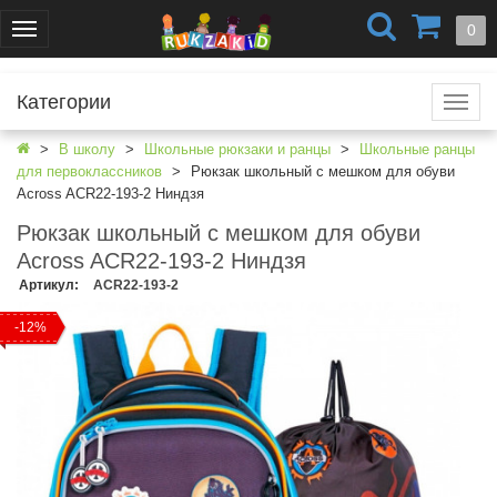
+7 (499) 404-0550
+7 (812) 424-4251
0
Меню
г. Москва
г. Санкт-Петербург
Категории
Катал
В школу
Школьные рюкзаки и ранцы
Школьные ранцы
для первоклассников
Рюкзак школьный с мешком для обуви
Across ACR22-193-2 Ниндзя
Рюкзак школьный с мешком для обуви
Across ACR22-193-2 Ниндзя
Артикул
:
ACR22-193-2
-12%