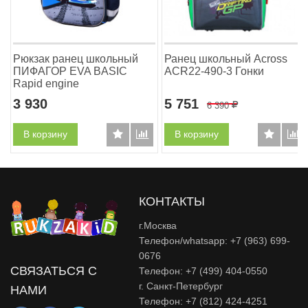
Рюкзак ранец школьный
Ранец школьный Across
ПИФАГОР EVA BASIC
ACR22-490-3 Гонки
Rapid engine
3 930
5 751
6 390
Р
В корзину
В корзину
КОНТАКТЫ
г.Москва
Телефон/whatsapp: +7 (963) 699-
0676
СВЯЗАТЬСЯ С
Телефон: +7 (499) 404-0550
г. Санкт-Петербург
НАМИ
Телефон: +7 (812) 424-4251