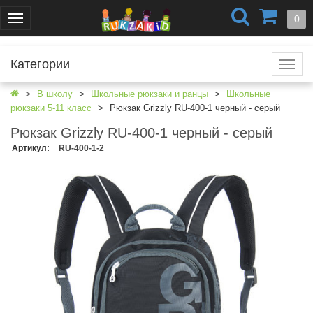
+7 (499) 404-0550
+7 (812) 424-4251
0
Меню
г. Москва
г. Санкт-Петербург
Категории
Катал
В школу
Школьные рюкзаки и ранцы
Школьные
рюкзаки 5-11 класс
Рюкзак Grizzly RU-400-1 черный - серый
Рюкзак Grizzly RU-400-1 черный - серый
Артикул
:
RU-400-1-2