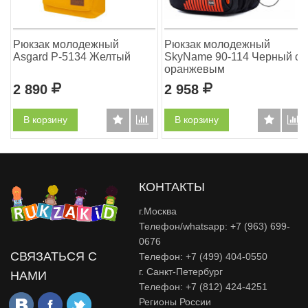
Рюкзак молодежный
Рюкзак молодежный
Asgard Р-5134 Желтый
SkyName 90-114 Черный с
оранжевым
2 890
Р
2 958
Р
В корзину
В корзину
КОНТАКТЫ
г.Москва
Телефон/whatsapp: +7 (963) 699-
0676
СВЯЗАТЬСЯ С
Телефон: +7 (499) 404-0550
г. Санкт-Петербург
НАМИ
Телефон: +7 (812) 424-4251
Регионы России