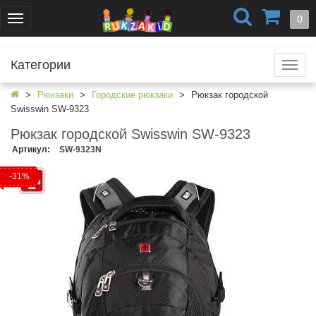
+7 (499) 404-0550
+7 (812) 424-4251
0
Меню
г. Москва
г. Санкт-Петербург
Категории
Катал
Рюкзаки
Городские рюкзаки
Рюкзак городской
Swisswin SW-9323
Рюкзак городской Swisswin SW-9323
Артикул
:
SW-9323N
-31%