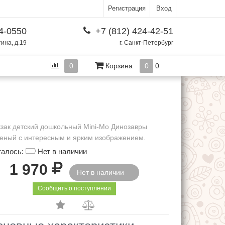
Регистрация
Вход
4-0550
+7 (812) 424-42-51
тина, д.19
г. Санкт-Петербург
0
Корзина
0
0
зак детский дошкольный Mini-Mo Динозавры
еный с интересным и ярким изображением.
талось:
Нет в наличии
Р
1 970
Нет в наличии
Сообщить о поступлении