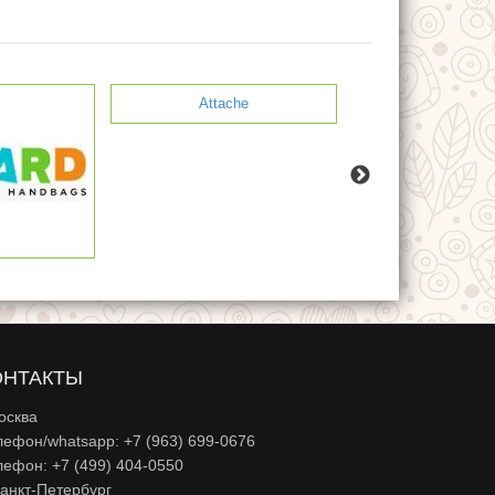
Attache
ОНТАКТЫ
осква
лефон/whatsapp: +7 (963) 699-0676
лефон: +7 (499) 404-0550
Санкт-Петербург