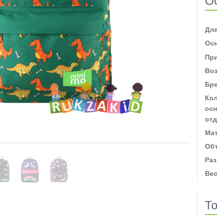
О
Для
Ос
Пр
Во
Бр
Ко
ос
от
Ма
Об
Ра
Ве
То