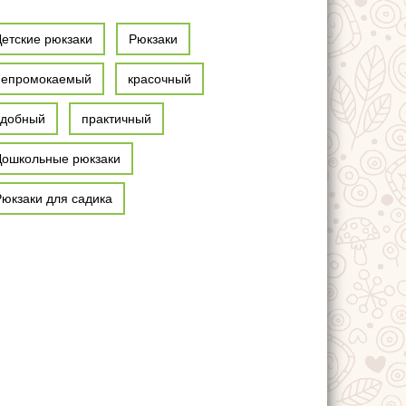
Детские рюкзаки
Рюкзаки
непромокаемый
красочный
удобный
практичный
Дошкольные рюкзаки
Рюкзаки для садика