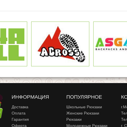
ИНФОРМАЦИЯ
ПОПУЛЯРНОЕ
К
Доставка
Школьные Рюкзаки
г.М
Оплата
Женские Рюкзаки
Те
Гарантия
Рюкзаки
Те
Оферта
Молодежные Рюкзаки
г. 