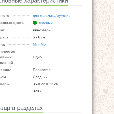
сновные характеристики
 кого
для мальчика/мужские
новные цвета
Зеленый
инт
Динозавры
зраст
5 - 6 лет
енд
Mini-Mo
личество
новных
Одно
делений
териал
Полиэстер
ъем
Средний
змеры
35 × 22 × 12 см
с
320 г
вар в разделах