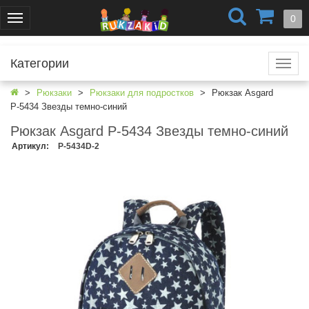
+7 (499) 404-0550
+7 (812) 424-4251
0
Меню
г. Москва
г. Санкт-Петербург
Категории
Катал
Рюкзаки
Рюкзаки для подростков
Рюкзак Asgard
Р-5434 Звезды темно-синий
Рюкзак Asgard Р-5434 Звезды темно-синий
Артикул
:
Р-5434D-2