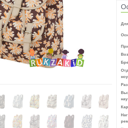
О
Для
Ос
Пр
Во
Бр
От
ноу
Раз
Вы
на
Кар
На
ре