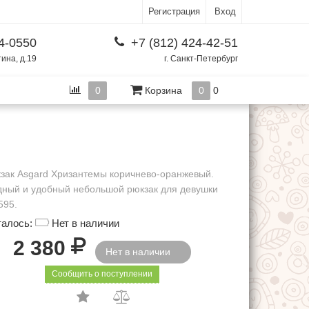
Регистрация
Вход
4-0550
+7 (812) 424-42-51
тина, д.19
г. Санкт-Петербург
0
Корзина
0
0
зак Asgard Хризантемы коричнево-оранжевый.
ный и удобный небольшой рюкзак для девушки
595.
талось:
Нет в наличии
Р
2 380
Нет в наличии
Сообщить о поступлении