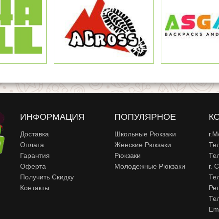
ИНФОРМАЦИЯ
ПОПУЛЯРНОЕ
К
Доставка
Школьные Рюкзаки
г.М
Оплата
Женские Рюкзаки
Те
Гарантия
Рюкзаки
Те
Оферта
Молодежные Рюкзаки
г. 
Получить Скидку
Те
Контакты
Ре
Те
Em