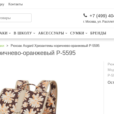
дку
Контакты
+7 (499) 40
г. Москва, ул. Распле
АКИ
В ШКОЛУ
АКСЕССУАРЫ
СУМКИ
БРЕНДЫ
аки
Рюкзак Asgard Хризантемы коричнево-оранжевый Р-5595
ричнево-оранжевый Р-5595
Рюк
Мод
Р-5
Ос