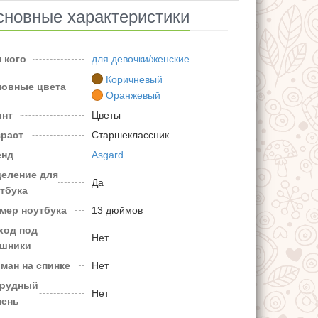
сновные характеристики
 кого
для девочки/женские
Коричневый
новные цвета
Оранжевый
инт
Цветы
зраст
Старшеклассник
енд
Asgard
деление для
Да
тбука
мер ноутбука
13 дюймов
ход под
Нет
ушники
ман на спинке
Нет
грудный
Нет
мень