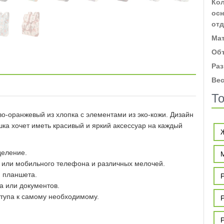
Ко
ос
от
Ма
Об
Ра
Ве
То
-оранжевый из хлопка с элементами из эко-кожи. Дизайн
ка хочет иметь красивый и яркий аксессуар на каждый
деление.
 или мобильного телефона и различных мелочей.
и планшета.
а или документов.
тупа к самому необходимому.