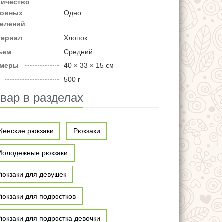
личество
новных
Одно
делений
териал
Хлопок
ъем
Средний
змеры
40 × 33 × 15 см
с
500 г
вар в разделах
Женские рюкзаки
Рюкзаки
Молодежные рюкзаки
Рюкзаки для девушек
Рюкзаки для подростков
Рюкзаки для подростка девочки