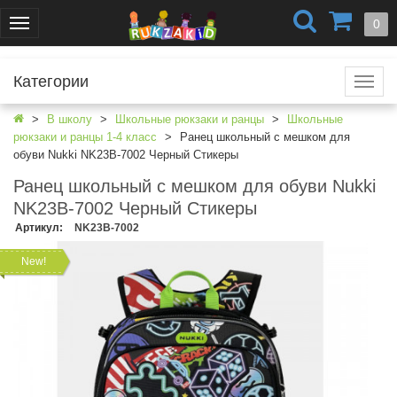
+7 (499) 404-0550
+7 (812) 424-4251
0
Меню
г. Москва
г. Санкт-Петербург
Категории
Катал
В школу
Школьные рюкзаки и ранцы
Школьные
рюкзаки и ранцы 1-4 класс
Ранец школьный с мешком для
обуви Nukki NK23B-7002 Черный Стикеры
Ранец школьный с мешком для обуви Nukki
NK23B-7002 Черный Стикеры
Артикул
:
NK23B-7002
New!