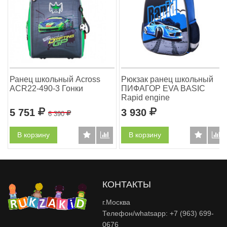
Ранец школьный Across
Рюкзак ранец школьный
ACR22-490-3 Гонки
ПИФАГОР EVA BASIC
Rapid engine
5 751
Р
3 930
Р
6 390
Р
В корзину
В корзину
КОНТАКТЫ
г.Москва
Телефон/whatsapp: +7 (963) 699-
0676