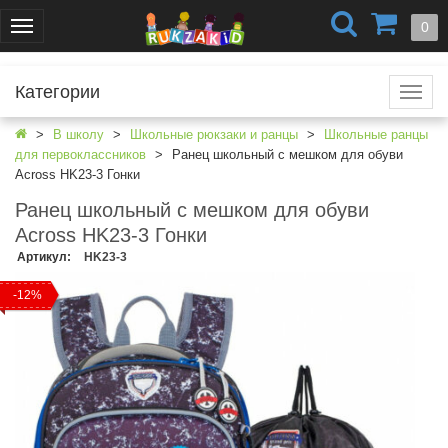
+7 (499) 404-0550
+7 (812) 424-4251
0
Меню
г. Москва
г. Санкт-Петербург
Категории
Катал
В школу
Школьные рюкзаки и ранцы
Школьные ранцы
для первоклассников
Ранец школьный с мешком для обуви
Across HK23-3 Гонки
Ранец школьный с мешком для обуви
Across HK23-3 Гонки
Артикул
:
HK23-3
-12%