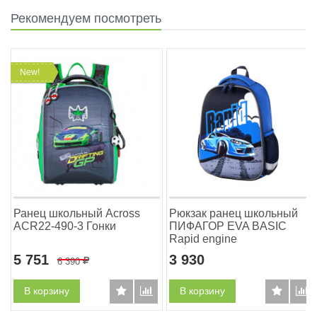
Рекомендуем посмотреть
New!
м
Ранец школьный Across
Рюкзак ранец школьный
ACR22-490-3 Гонки
ПИФАГОР EVA BASIC
Rapid engine
5 751
3 930
6 390
Р
В корзину
В корзину