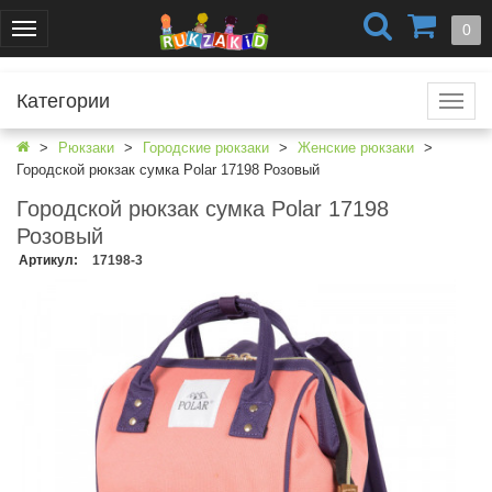
+7 (499) 404-0550
+7 (812) 424-4251
0
Меню
г. Москва
г. Санкт-Петербург
Категории
Катал
Рюкзаки
Городские рюкзаки
Женские рюкзаки
Городской рюкзак сумка Polar 17198 Розовый
Городской рюкзак сумка Polar 17198
Розовый
Артикул
:
17198-3