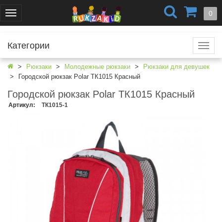
+7 (499) 404-0550
+7 (812) 424-4251
0
Меню
г. Москва
г. Санкт-Петербург
Категории
Катал
Рюкзаки
Молодежные рюкзаки
Рюкзаки для девушек
Городской рюкзак Polar ТК1015 Красный
Городской рюкзак Polar ТК1015 Красный
Артикул
:
ТК1015-1