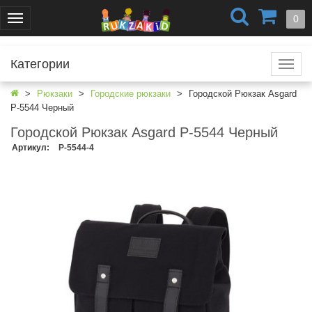
+7 (499) 404-0550
+7 (812) 424-4251
0
Меню
г. Москва
г. Санкт-Петербург
Категории
Катал
Рюкзаки
Городские рюкзаки
Городской Рюкзак Asgard
Р-5544 Черный
Городской Рюкзак Asgard Р-5544 Черный
Артикул
:
Р-5544-4