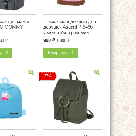
зак для мамы
Рюкзак молодежный для
RG MOMMY
девушек Asgard Р-5490
Сканди Узор розовый
990
Р
980
Р
1 800
Р
ну
В корзину
-27%