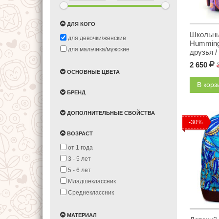
ДЛЯ КОГО
Школьны
для девочки/женские
Humming
для мальчика/мужские
друзья /
2 650
Р
ОСНОВНЫЕ ЦВЕТА
В кор
БРЕНД
ДОПОЛНИТЕЛЬНЫЕ СВОЙСТВА
-30%
ВОЗРАСТ
от 1 года
3 - 5 лет
5 - 6 лет
Младшеклассник
Среднеклассник
МАТЕРИАЛ