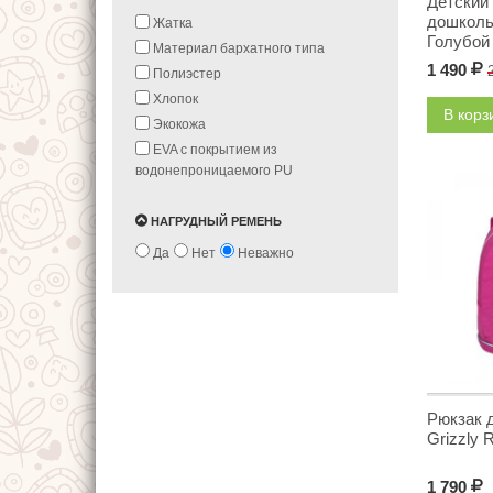
Детский
дошколь
Жатка
Голубой
Материал бархатного типа
1 490
Р
Полиэстер
Хлопок
В кор
Экокожа
ЕVA с покрытием из
водонепроницаемого PU
НАГРУДНЫЙ РЕМЕНЬ
Да
Нет
Неважно
Рюкзак 
Grizzly 
1 790
Р