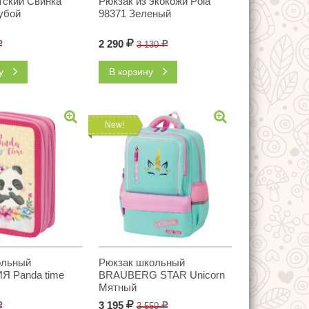
тский Свинка
Рюкзак из экокожи Pola
убой
98371 Зеленый
2 290
Р
Р
3 130
Р
ну
В корзину
New!
ольный
Рюкзак школьный
 Panda time
BRAUBERG STAR Unicorn
Мятный
3 195
Р
Р
3 550
Р