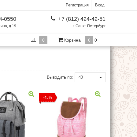
Регистрация
Вход
4-0550
+7 (812) 424-42-51
тина, д.19
г. Санкт-Петербург
0
Корзина
0
0
Выводить по:
40
-45%