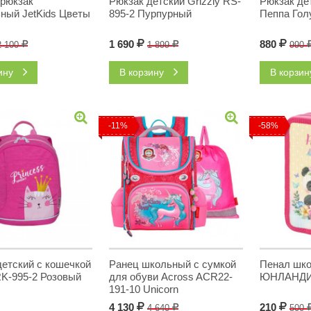
 рюкзак
Рюкзак детский Grizzly RS-
Рюкзак де
ный JetKids Цветы
895-2 Пурпурный
Пеппа Гол
1 690
Р
880
Р
2 100
Р
1 899
Р
990
зину
В корзину
В корзи
-11%
-58%
детский с кошечкой
Ранец школьный с сумкой
Пенал шк
RK-995-2 Розовый
для обуви Across ACR22-
ЮНЛАНДИЯ
191-10 Unicorn
4 130
Р
210
Р
4 640
Р
500